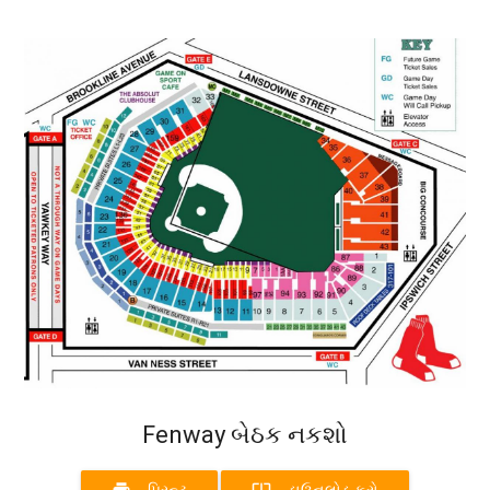
Fenway બેઠક નકશો